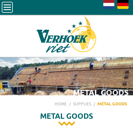
NL
DE
METAL GOODS
HOME
/
SUPPLIES
/
METAL GOODS
METAL GOODS