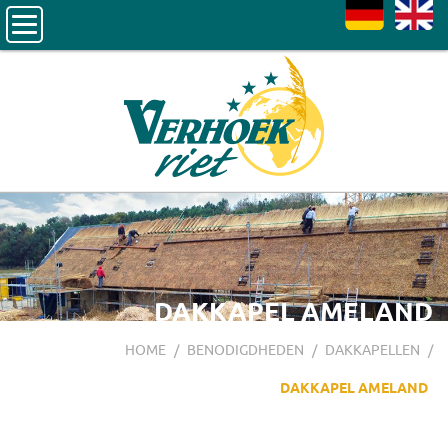
DE
EN
DAKKAPEL AMELAND
HOME
/
BENODIGDHEDEN
/
DAKKAPELLEN
/
DAKKAPEL AMELAND