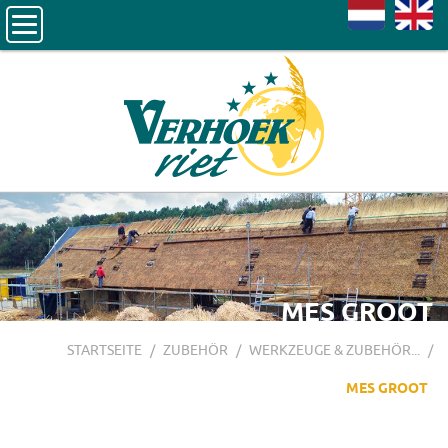
NL
EN
MES GROOT
STARTSEITE
/
ZUBEHÖR
/
WERKZEUGE & ZUBEHÖR...
/
MES GROOT